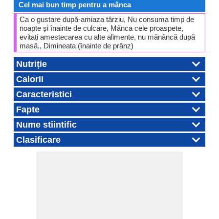
Cel mai bun timp pentru a mânca
Ca o gustare după-amiaza târziu, Nu consuma timp de
noapte și înainte de culcare, Mânca cele proaspete,
evitați amestecarea cu alte alimente, nu mănâncă după
masă., Dimineata (înainte de prânz)
Nutriție
Calorii
Caracteristici
Fapte
Nume stiintific
Clasificare