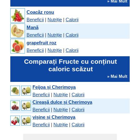
» Mai Mult
Coacăz roșu
Beneficii
|
Nutriție
|
Calorii
Mană
Beneficii
|
Nutriție
|
Calorii
grapefruit roz
Beneficii
|
Nutriție
|
Calorii
Comparați Fructe cu conținut
caloric scăzut
» Mai Mult
Feijoa și Cherimoya
Beneficii
|
Nutriție
|
Calorii
Cireașă dulce și Cherimoya
Beneficii
|
Nutriție
|
Calorii
vișine și Cherimoya
Beneficii
|
Nutriție
|
Calorii