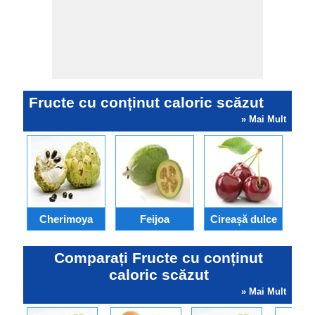
Fructe cu conținut caloric scăzut
» Mai Mult
Cherimoya
Feijoa
Cireașă dulce
Comparați Fructe cu conținut
caloric scăzut
» Mai Mult