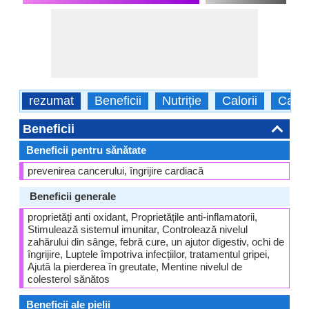
rezumat
Beneficii
Nutriție
Calorii
Caract
Beneficii
Beneficii pentru sănătate
prevenirea cancerului, îngrijire cardiacă
Beneficii generale
proprietăți anti oxidant, Proprietățile anti-inflamatorii,
Stimulează sistemul imunitar, Controlează nivelul
zahărului din sânge, febră cure, un ajutor digestiv, ochi de
îngrijire, Luptele împotriva infecțiilor, tratamentul gripei,
Ajută la pierderea în greutate, Mentine nivelul de
colesterol sănătos
Beneficii ale pielii