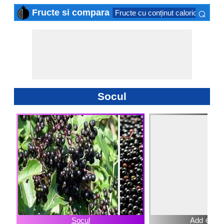
⌕
Fructe si compara
Fructe cu conținut caloric scăzut
×
Socul
Socul
Add ⊕