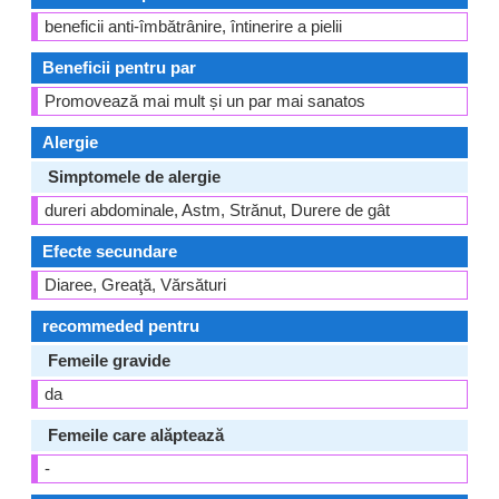
beneficii anti-îmbătrânire, întinerire a pielii
Beneficii pentru par
Promovează mai mult și un par mai sanatos
Alergie
Simptomele de alergie
dureri abdominale, Astm, Strănut, Durere de gât
Efecte secundare
Diaree, Greaţă, Vărsături
recommeded pentru
Femeile gravide
da
Femeile care alăptează
-