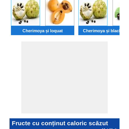
Cherimoya și loquat
Cherimoya și blackcurr
Fructe cu conținut caloric scăzut