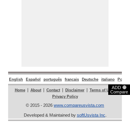
English
Español
português
français
Deutsche
italiano
Polski
⊕
ADD
|
|
|
|
|
Home
About
Contact
Disclaimer
Terms of Use
Compare
Privacy Policy
© 2015 - 2026
www.compareusvista.com
Developed & Maintained by
softUsvista Inc
.