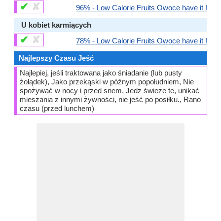
✔
✘
96% - Low Calorie Fruits Owoce have it !
U kobiet karmiących
✔
✘
78% - Low Calorie Fruits Owoce have it !
Najlepszy Czasu Jeść
Najlepiej, jeśli traktowana jako śniadanie (lub pusty
żołądek), Jako przekąski w późnym popołudniem, Nie
spożywać w nocy i przed snem, Jedz świeże te, unikać
mieszania z innymi żywności, nie jeść po posiłku., Rano
czasu (przed lunchem)