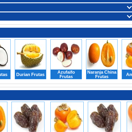
Azufaifo
Naranja China
utas
Durian Frutas
Am
Frutas
Frutas