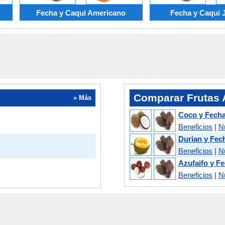
Fecha y Caqui Americano
Fecha y Caqui 
Comparar Frutas A
» Más
Coco y Fech
Beneficios
|
N
Durian y Fec
Beneficios
|
N
Azufaifo y F
Beneficios
|
N