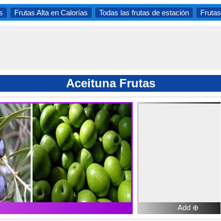
s
Frutas Alta en Calorías
Todas las frutas de estación
Frutas
Aceituna Frutas
Add ⊕