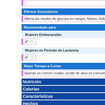
-
Efectos Secundarios
Afecta los niveles de glucosa en sangre, Mareo, Do
Recomendado para
Mujeres Embarazadas
✔
✘
Mujeres en Período de Lactancia
✔
✘
Mejor Tiempo a Comer
Apenas se comen crudas, aceite de oliva se consu
Nutrición
Calorías
Características
Hechos