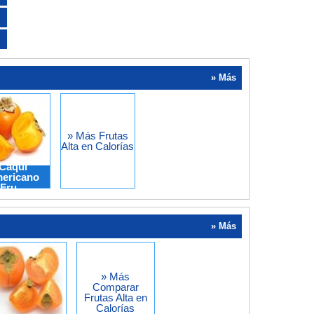
» Más
» Más Frutas
Alta en Calorías
Caqui
ericano
Fru...
» Más
» Más
Comparar
Frutas Alta en
Calorías