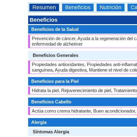
Resumen
Beneficios
Nutrición
Ca
Beneficios
Beneficios de la Salud
Prevención de cáncer, Ayuda a la regeneración del ca
enfermedad de alzheimer
Beneficios Generales
Propiedades antioxidantes, Propiedades anti-inflamat
sanguínea, Ayuda digestiva, Mantiene el nivel de col
Beneficios para la Piel
Hidrata la piel, Rejuvenecimiento de piel, Tratamient
Beneficios Cabello
Actúa como crema hidratante, Buen acondicionador, R
Alergia
Síntomas Alergia