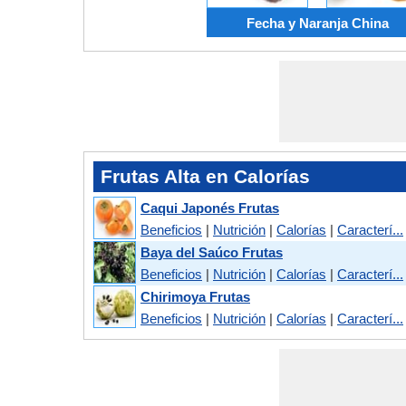
Fecha y Naranja China
Frutas Alta en Calorías
Caqui Japonés Frutas
Beneficios
|
Nutrición
|
Calorías
|
Caracterí...
Baya del Saúco Frutas
Beneficios
|
Nutrición
|
Calorías
|
Caracterí...
Chirimoya Frutas
Beneficios
|
Nutrición
|
Calorías
|
Caracterí...