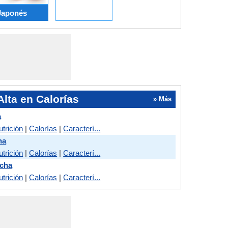
Japonés
lta en Calorías
» Más
a
utrición
|
Calorías
|
Caracterí...
ha
utrición
|
Calorías
|
Caracterí...
echa
utrición
|
Calorías
|
Caracterí...