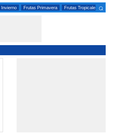
⌕
 Invierno
Frutas Primavera
Frutas Tropicales
Frutas Cítrica
×