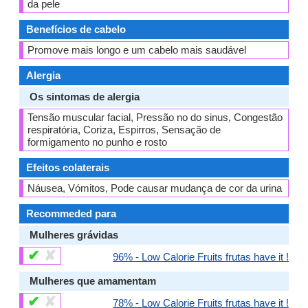
da pele
Benefícios de cabelo
Promove mais longo e um cabelo mais saudável
Alergia
Os sintomas de alergia
Tensão muscular facial, Pressão no do sinus, Congestão
respiratória, Coriza, Espirros, Sensação de
formigamento no punho e rosto
Efeitos colaterais
Náusea, Vómitos, Pode causar mudança de cor da urina
Recommeded para
Mulheres grávidas
✔
✘
96% - Low Calorie Fruits frutas have it !
Mulheres que amamentam
✔
✘
78% - Low Calorie Fruits frutas have it !