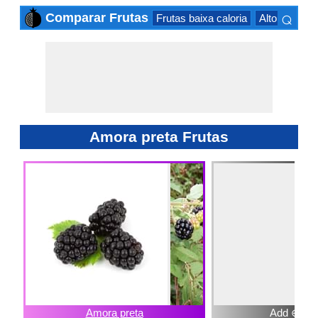
⌕
Comparar Frutas
Frutas baixa caloria
Alto teor cal
×
Amora preta Frutas
Amora preta
Add ⊕