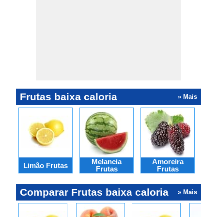
Frutas baixa caloria
» Mais
Melancia
Amoreira
F
Limão Frutas
Frutas
Frutas
Comparar Frutas baixa caloria
» Mais