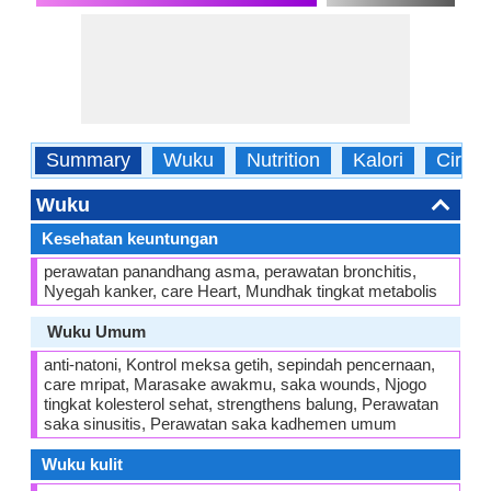
Summary
Wuku
Nutrition
Kalori
Ciri
Wuku
Kesehatan keuntungan
perawatan panandhang asma, perawatan bronchitis,
Nyegah kanker, care Heart, Mundhak tingkat metabolis
Wuku Umum
anti-natoni, Kontrol meksa getih, sepindah pencernaan,
care mripat, Marasake awakmu, saka wounds, Njogo
tingkat kolesterol sehat, strengthens balung, Perawatan
saka sinusitis, Perawatan saka kadhemen umum
Wuku kulit