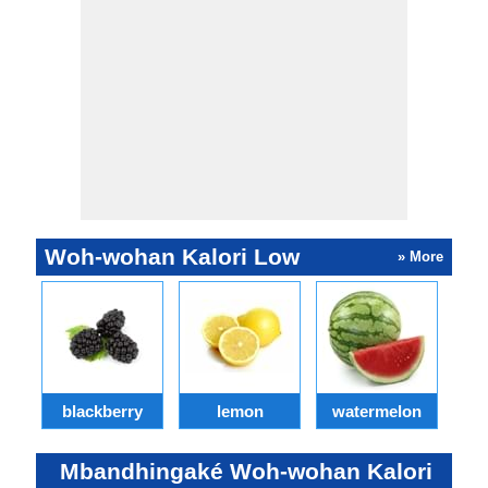
Woh-wohan Kalori Low
» More
blackberry
lemon
watermelon
Mbandhingaké Woh-wohan Kalori