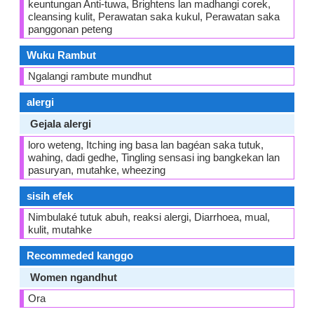
keuntungan Anti-tuwa, Brightens lan madhangi corek,
cleansing kulit, Perawatan saka kukul, Perawatan saka
panggonan peteng
Wuku Rambut
Ngalangi rambute mundhut
alergi
Gejala alergi
loro weteng, Itching ing basa lan bagéan saka tutuk,
wahing, dadi gedhe, Tingling sensasi ing bangkekan lan
pasuryan, mutahke, wheezing
sisih efek
Nimbulaké tutuk abuh, reaksi alergi, Diarrhoea, mual,
kulit, mutahke
Recommeded kanggo
Women ngandhut
Ora