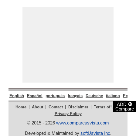
English
Español
português
français
Deutsche
italiano
Polski
⊕
ADD
|
|
|
|
|
Home
About
Contact
Disclaimer
Terms of Use
Compare
Privacy Policy
© 2015 - 2026
www.compareusvista.com
Developed & Maintained by
softUsvista Inc
.