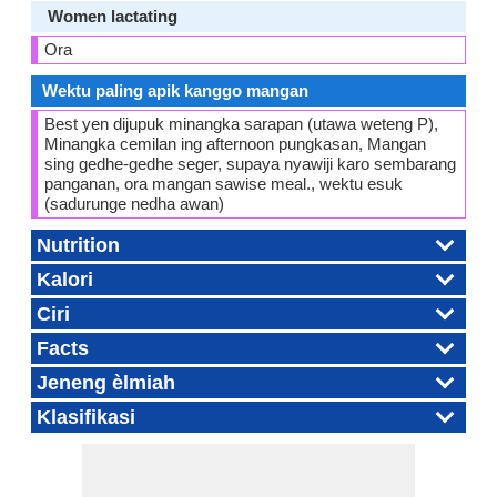
Women lactating
Ora
Wektu paling apik kanggo mangan
Best yen dijupuk minangka sarapan (utawa weteng P),
Minangka cemilan ing afternoon pungkasan, Mangan
sing gedhe-gedhe seger, supaya nyawiji karo sembarang
panganan, ora mangan sawise meal., wektu esuk
(sadurunge nedha awan)
Nutrition
Kalori
Ciri
Facts
Jeneng èlmiah
Klasifikasi